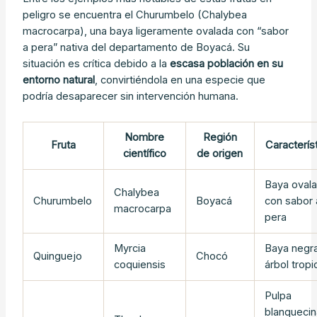
peligro se encuentra el Churumbelo (Chalybea
macrocarpa), una baya ligeramente ovalada con “sabor
a pera” nativa del departamento de Boyacá. Su
situación es crítica debido a la
escasa población en su
entorno natural
, convirtiéndola en una especie que
podría desaparecer sin intervención humana.
Nombre
Región
Fruta
Caracterís
científico
de origen
Baya oval
Chalybea
Churumbelo
Boyacá
con sabor 
macrocarpa
pera
Myrcia
Baya negr
Quinguejo
Chocó
coquiensis
árbol tropi
Pulpa
blanqueci