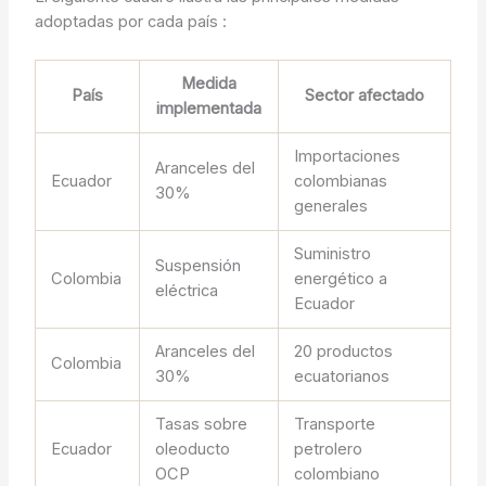
adoptadas por cada país :
Medida
País
Sector afectado
implementada
Importaciones
Aranceles del
Ecuador
colombianas
30%
generales
Suministro
Suspensión
Colombia
energético a
eléctrica
Ecuador
Aranceles del
20 productos
Colombia
30%
ecuatorianos
Tasas sobre
Transporte
Ecuador
oleoducto
petrolero
OCP
colombiano